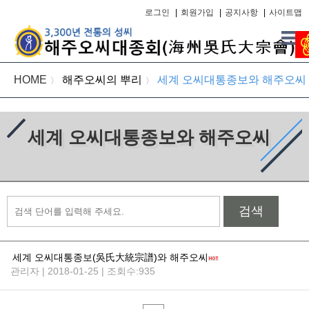
로그인
|
회원가입
|
공지사항
|
사이트맵
HOME
해주오씨의 뿌리
세계 오씨대통종보와 해주오씨
〉
〉
세계 오씨대통종보와 해주오씨
검색
세계 오씨대통종보(吳氏大統宗譜)와 해주오씨
관리자 | 2018-01-25 | 조회수:935