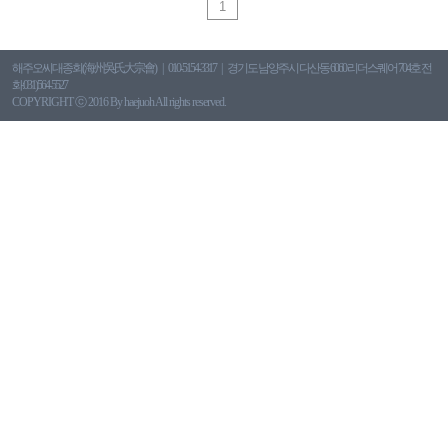
1
해주오씨대종회(海州吳氏大宗會)
010-5154-3317
경기도 남양주시 다산동 6060 리더스퀘어 704호 전
화:031)564-5527
COPYRIGHT ⓒ 2016 By haejuoh All rights reserved.